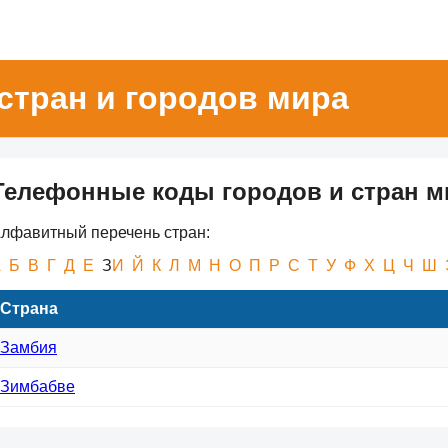
стран и городов мира
Телефонные коды городов и стран м
лфавитный перечень стран:
А
Б
В
Г
Д
Е
З
И
Й
К
Л
М
Н
О
П
Р
С
Т
У
Ф
Х
Ц
Ч
Ш
Страна
Замбия
Зимбабве