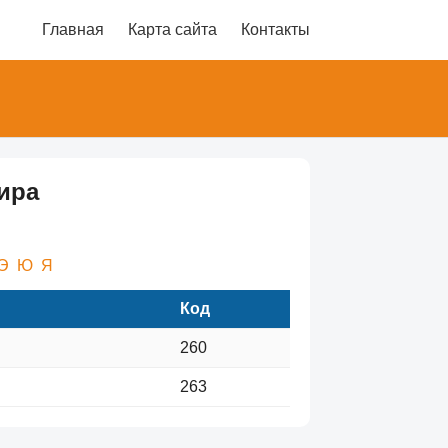
Главная
Карта сайта
Контакты
ира
Э
Ю
Я
Код
260
263