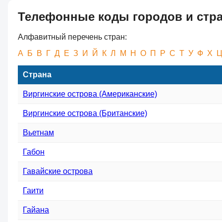
Телефонные коды городов и стр
Алфавитный перечень стран:
А
Б
В
Г
Д
Е
З
И
Й
К
Л
М
Н
О
П
Р
С
Т
У
Ф
Х
Страна
Виргинские острова (Американские)
Виргинские острова (Британские)
Вьетнам
Габон
Гавайские острова
Гаити
Гайана