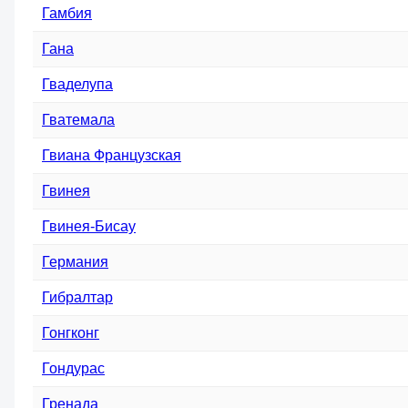
Гамбия
Гана
Гваделупа
Гватемала
Гвиана Французская
Гвинея
Гвинея-Бисау
Германия
Гибралтар
Гонгконг
Гондурас
Гренада