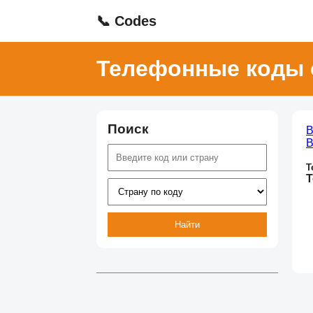
📞 Codes
Телефонные коды 
Поиск
В
В
Т
Т
Найти