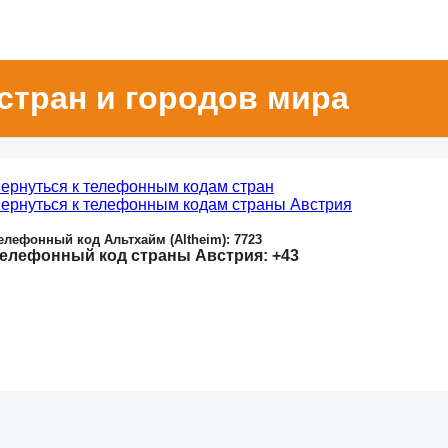
стран и городов мира
ернуться к телефонным кодам стран
ернуться к телефонным кодам страны Австрия
елефонный код Альтхайм (Altheim): 7723
елефонный код страны Австрия: +43