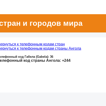
стран и городов мира
ернуться к телефонным кодам стран
ернуться к телефонным кодам страны Ангола
елефонный код Габела (Gabela): 36
елефонный код страны Ангола: +244