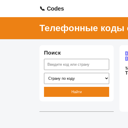
📞 Codes
Телефонные коды 
Поиск
В
В
Т
Т
Найти