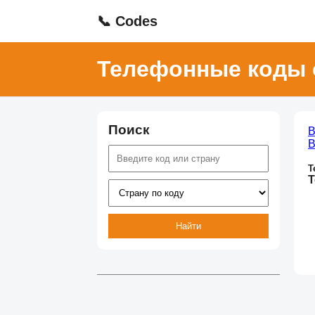
📞 Codes
Телефонные коды 
Поиск
В
В
Т
Т
Найти