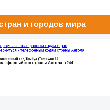
стран и городов мира
ернуться к телефонным кодам стран
ернуться к телефонным кодам страны Ангола
елефонный код Томбуа (Tombwa): 64
елефонный код страны Ангола: +244