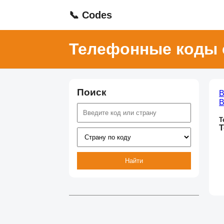
📞 Codes
Телефонные коды 
Поиск
В
В
Т
Т
Найти