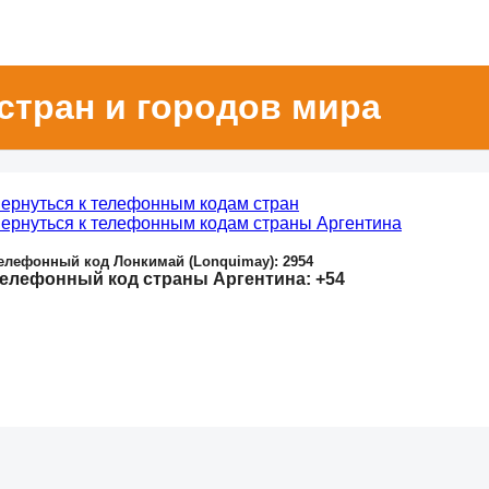
стран и городов мира
ернуться к телефонным кодам стран
ернуться к телефонным кодам страны Аргентина
елефонный код Лонкимай (Lonquimay): 2954
елефонный код страны Аргентина: +54