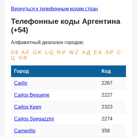
Вернуться к телефонным кодам стран
Телефонные коды Аргентина
(+54)
Алфавитный диапазон городов:
0-9
A-F
G-K
L-Q
R-V
W-Z
А-Д
Е-К
Л-Р
С-
Ц
Ч-Я
Город
Код
Carilo
2267
Carlos Beguerie
2227
Carlos Keen
2323
Carlos Spegazzini
2274
Carnerillo
358