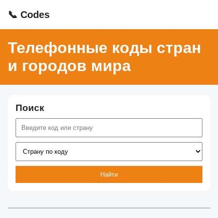
📞 Codes
Телефонные коды стран
и городов мира
Поиск
Найти