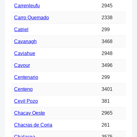
Carrenleufu
2945
Carro Quemado
2338
Catriel
299
Cavanagh
3468
Caviahue
2948
Cavour
3496
Centenario
299
Centeno
3401
Cevil Pozo
381
Chacay Oeste
2965
Chacras de Coria
261
Chalacea
3575