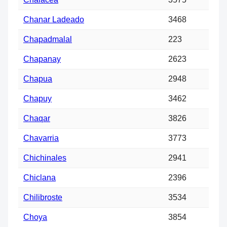
Chanar Ladeado
3468
Chapadmalal
223
Chapanay
2623
Chapua
2948
Chapuy
3462
Chaqar
3826
Chavarria
3773
Chichinales
2941
Chiclana
2396
Chilibroste
3534
Choya
3854