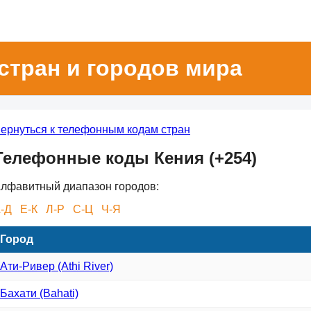
стран и городов мира
ернуться к телефонным кодам стран
Телефонные коды Кения (+254)
лфавитный диапазон городов:
-Д
Е-К
Л-Р
С-Ц
Ч-Я
Город
Ати-Ривер (Athi River)
Бахати (Bahati)