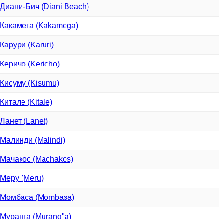
Диани-Бич (Diani Beach)
Какамега (Kakamega)
Карури (Karuri)
Керичо (Kericho)
Кисуму (Kisumu)
Киталe (Kitale)
Ланет (Lanet)
Малинди (Malindi)
Мачакос (Machakos)
Меру (Meru)
Момбаса (Mombasa)
Муранга (Murang"a)