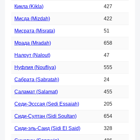
Кикла (Kikla)
427
Мисда (Mizdah)
422
Мисрата (Misrata)
51
Мрада (Mradah)
658
Налоут (Nalout)
47
Нуфлия (Noufliya)
555
Сабрата (Sabratah)
24
Саламат (Salamat)
455
Седи-Эсссая (Sedi Essaiah)
205
Сиди-Султан (Sidi Soultan)
654
Сиди-эль-Саид (Sidi El Said)
328