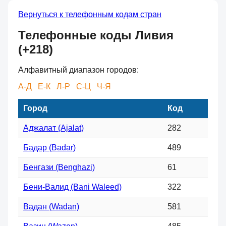
Вернуться к телефонным кодам стран
Телефонные коды Ливия
(+218)
Алфавитный диапазон городов:
А-Д
Е-К
Л-Р
С-Ц
Ч-Я
Город
Код
Аджалат (Ajalat)
282
Бадар (Badar)
489
Бенгази (Benghazi)
61
Бени-Валид (Bani Waleed)
322
Вадан (Wadan)
581