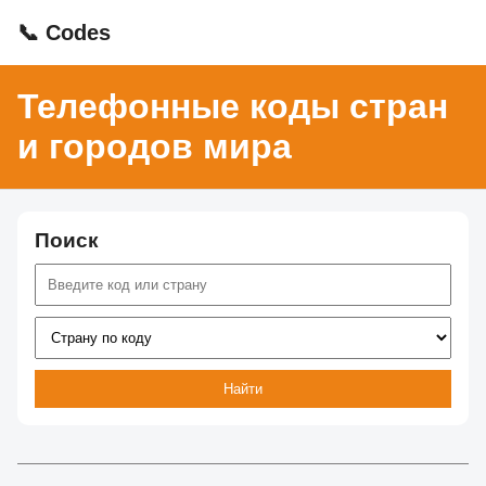
📞 Codes
Телефонные коды стран
и городов мира
Поиск
Найти