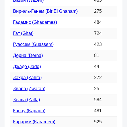
Вазин (Wazen)
485
Вир-эль-Ганам (Bir El Ghanam)
275
Гадамис (Ghadames)
484
Гат (Ghat)
724
Гуассем (Guassem)
423
Дерна (Derna)
81
Джадо (Jado)
44
Захра (Zahra)
272
Звара (Zwarah)
25
Зелла (Zalla)
584
Капау (Kapaou)
481
Карарим (Karareem)
525