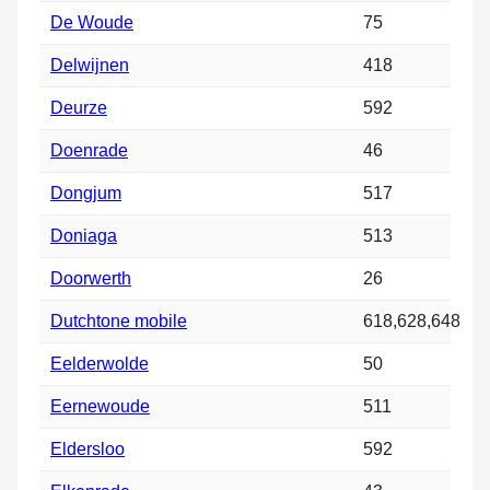
De Woude
75
Delwijnen
418
Deurze
592
Doenrade
46
Dongjum
517
Doniaga
513
Doorwerth
26
Dutchtone mobile
618,628,648
Eelderwolde
50
Eernewoude
511
Eldersloo
592