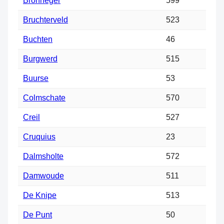
Bronneger
599
Bruchterveld
523
Buchten
46
Burgwerd
515
Buurse
53
Colmschate
570
Creil
527
Cruquius
23
Dalmsholte
572
Damwoude
511
De Knipe
513
De Punt
50