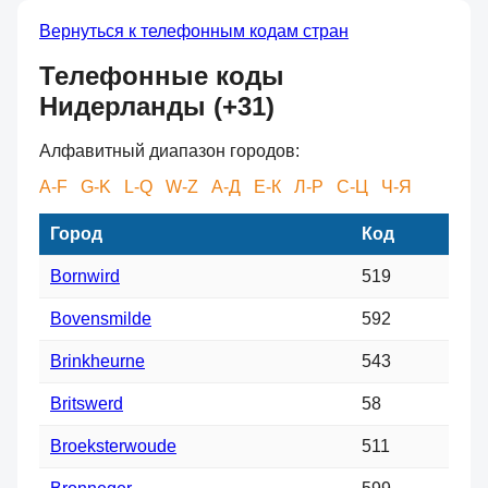
Вернуться к телефонным кодам стран
Телефонные коды
Нидерланды (+31)
Алфавитный диапазон городов:
A-F
G-K
L-Q
W-Z
А-Д
Е-К
Л-Р
С-Ц
Ч-Я
Город
Код
Bornwird
519
Bovensmilde
592
Brinkheurne
543
Britswerd
58
Broeksterwoude
511