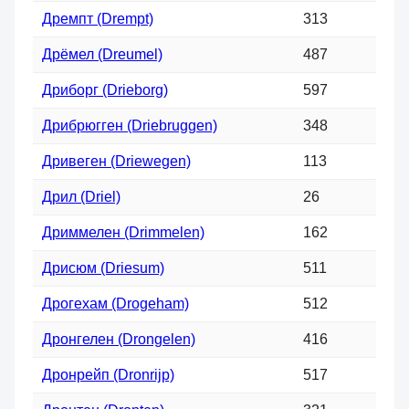
Дремпт (Drempt)
313
Дрёмел (Dreumel)
487
Дриборг (Drieborg)
597
Дрибрюгген (Driebruggen)
348
Дривеген (Driewegen)
113
Дрил (Driel)
26
Дриммелен (Drimmelen)
162
Дрисюм (Driesum)
511
Дрогехам (Drogeham)
512
Дронгелен (Drongelen)
416
Дронрейп (Dronrijp)
517