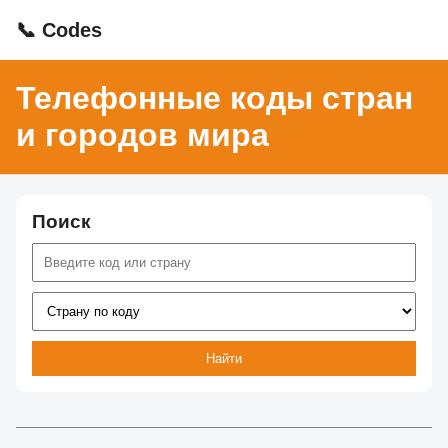
📞 Codes
Телефонные коды стран
и городов мира
Поиск
Найти