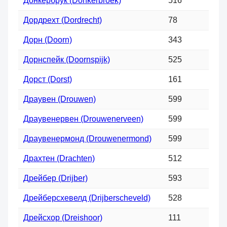
Донкербрук (Donkerbroek)
516
Дордрехт (Dordrecht)
78
Дорн (Doorn)
343
Дорнспейк (Doornspijk)
525
Дорст (Dorst)
161
Драувен (Drouwen)
599
Драувенервен (Drouwenerveen)
599
Драувенермонд (Drouwenermond)
599
Драхтен (Drachten)
512
Дрейбер (Drijber)
593
Дрейберсхевелд (Drijberscheveld)
528
Дрейсхор (Dreishoor)
111