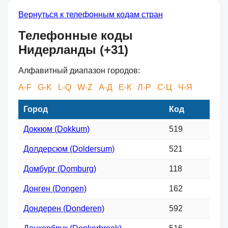
Вернуться к телефонным кодам стран
Телефонные коды
Нидерланды (+31)
Алфавитный диапазон городов:
A-F
G-K
L-Q
W-Z
А-Д
Е-К
Л-Р
С-Ц
Ч-Я
Город
Код
Доккюм (Dokkum)
519
Долдерсюм (Doldersum)
521
Домбург (Domburg)
118
Донген (Dongen)
162
Дондерен (Donderen)
592