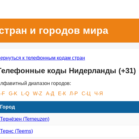
стран и городов мира
ернуться к телефонным кодам стран
Телефонные коды Нидерланды (+31)
лфавитный диапазон городов:
-F
G-K
L-Q
W-Z
А-Д
Е-К
Л-Р
С-Ц
Ч-Я
Город
Тернёзен (Terneuzen)
Тернс (Teerns)