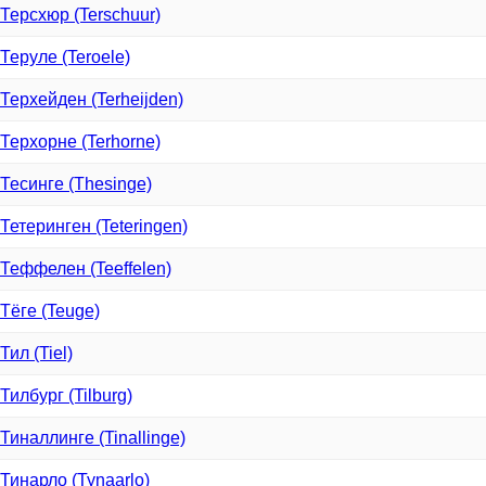
Терсхюр (Terschuur)
Теруле (Teroele)
Терхейден (Terheijden)
Терхорне (Terhorne)
Тесинге (Thesinge)
Тетеринген (Teteringen)
Теффелен (Teeffelen)
Тёге (Teuge)
Тил (Tiel)
Тилбург (Tilburg)
Тиналлинге (Tinallinge)
Тинарло (Tynaarlo)