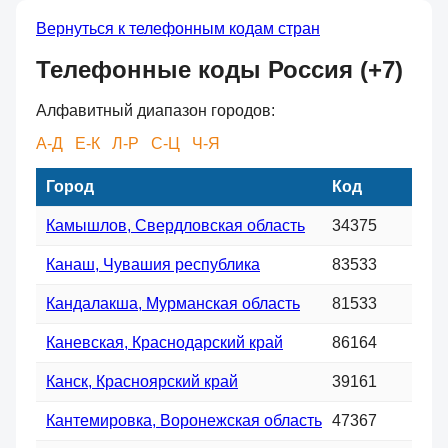
Вернуться к телефонным кодам стран
Телефонные коды Россия (+7)
Алфавитный диапазон городов:
А-Д
Е-К
Л-Р
С-Ц
Ч-Я
Город
Код
Камышлов, Свердловская область
34375
Канаш, Чувашия республика
83533
Кандалакша, Мурманская область
81533
Каневская, Краснодарский край
86164
Канск, Красноярский край
39161
Кантемировка, Воронежская область
47367