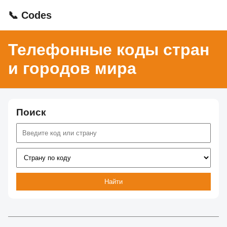
📞 Codes
Телефонные коды стран
и городов мира
Поиск
Найти