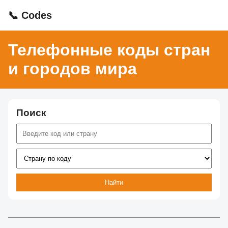
📞 Codes
Телефонные коды стран
и городов мира
Поиск
Найти