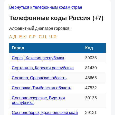
Вернуться к телефонным кодам стран
Телефонные коды Россия (+7)
Алфавитный диапазон городов:
А-Д
Е-К
Л-Р
С-Ц
Ч-Я
Город
Код
Сорск, Хакасия республика
39033
Сортавала, Карелия республика
81430
Сосково, Орловская область
48665
Сосновка, Тамбовская область
47532
Сосново-озерское, Бурятия
30135
республика
Сосновоборск, Красноярский край
39131