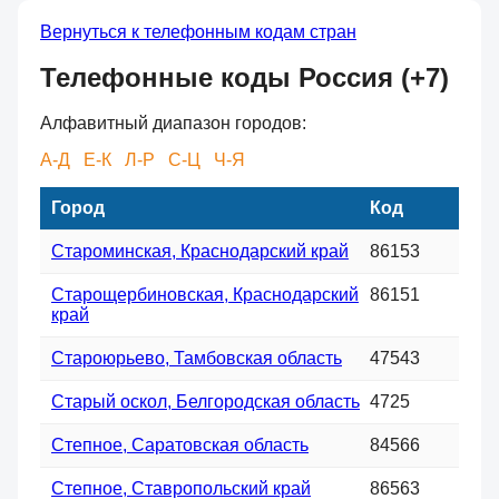
Вернуться к телефонным кодам стран
Телефонные коды Россия (+7)
Алфавитный диапазон городов:
А-Д
Е-К
Л-Р
С-Ц
Ч-Я
Город
Код
Староминская, Краснодарский край
86153
Старощербиновская, Краснодарский
86151
край
Староюрьево, Тамбовская область
47543
Старый оскол, Белгородская область
4725
Степное, Саратовская область
84566
Степное, Ставропольский край
86563