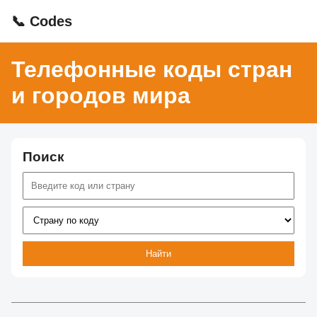
📞 Codes
Телефонные коды стран
и городов мира
Поиск
Найти