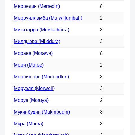
Мерредин (Merredin)
8
Мерруилламба (Murwillumbah)
2
Микатарра (Meekatharra)
8
Милдьюра (Milddura)
3
Морава (Morawa)
8
Мори (Moree)
2
Морнингтон (Mornindton)
3
Моруэлл (Morwell)
3
Моруя (Moruya)
2
Мукинбудин (Mukinbudin)
8
Мура (Moora)
8