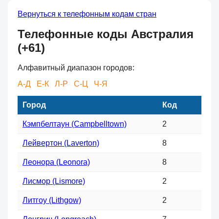
Вернуться к телефонным кодам стран
Телефонные коды Австралия
(+61)
Алфавитный диапазон городов:
А-Д
Е-К
Л-Р
С-Ц
Ч-Я
Город
Код
Кэмпбелтаун (Campbelltown)
2
Лейвертон (Laverton)
8
Леонора (Leonora)
8
Лисмор (Lismore)
2
Литгоу (Lithgow)
2