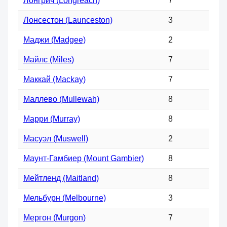
Лонгрич (Longreach)
7
Лонсестон (Launceston)
3
Маджи (Madgee)
2
Майлс (Miles)
7
Маккай (Mackay)
7
Маллево (Mullewah)
8
Марри (Murray)
8
Масуэл (Muswell)
2
Маунт-Гамбиер (Mount Gambier)
8
Мейтленд (Maitland)
8
Мельбурн (Melbourne)
3
Мергон (Murgon)
7