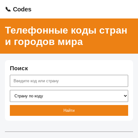
📞 Codes
Телефонные коды стран
и городов мира
Поиск
Найти