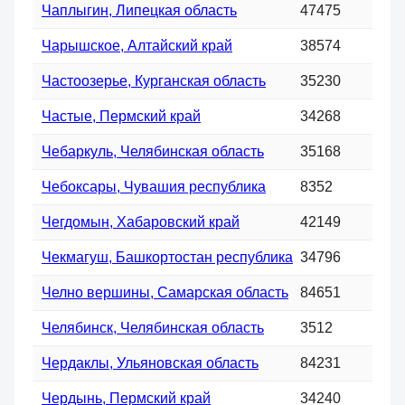
Чаплыгин, Липецкая область
47475
Чарышское, Алтайский край
38574
Частоозерье, Курганская область
35230
Частые, Пермский край
34268
Чебаркуль, Челябинская область
35168
Чебоксары, Чувашия республика
8352
Чегдомын, Хабаровский край
42149
Чекмагуш, Башкортостан республика
34796
Челно вершины, Самарская область
84651
Челябинск, Челябинская область
3512
Чердаклы, Ульяновская область
84231
Чердынь, Пермский край
34240