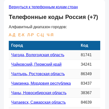
Вернуться к телефонным кодам стран
Телефонные коды Россия (+7)
Алфавитный диапазон городов:
А-Д
Е-К
Л-Р
С-Ц
Ч-Я
Город
Код
Чагода, Вологодская область
81741
Чайковский, Пермский край
34241
Чалтырь, Ростовская область
86349
Чамзинка, Мордовия республика
83437
Чаны, Новосибирская область
38367
Чапаевск, Самарская область
84639